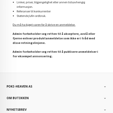
Linker, priser, tilgjengelighet eller annen tidsavhengig
informasjon.
Referanser til konkurrenter
Støtende/ufin ordbruk.
Du må ha kjøpt varen for å skrive en anmeldelse.
Admin forbeholder seg retten til å akseptere, avslå eller
fjerne enhver produktanmeldelse som ikke er i tråd med
disse retningslinjene.
Admin forbeholder seg retten til å publisere anmeldelser i
for eksempel annonsering.
POKI-HEAVEN AS
OM BUTIKKEN
NYHETSBREV