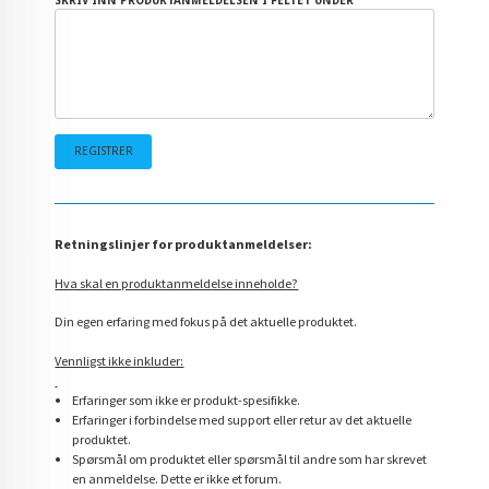
SKRIV INN PRODUKTANMELDELSEN I FELTET UNDER
Retningslinjer for produktanmeldelser:
Hva skal en produktanmeldelse inneholde?
Din egen erfaring med fokus på det aktuelle produktet.
Vennligst ikke inkluder:
Erfaringer som ikke er produkt-spesifikke.
Erfaringer i forbindelse med support eller retur av det aktuelle
produktet.
Spørsmål om produktet eller spørsmål til andre som har skrevet
en anmeldelse. Dette er ikke et forum.