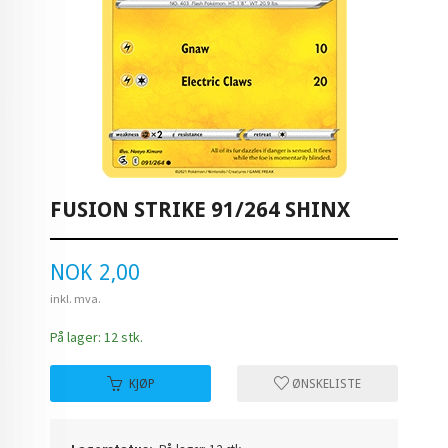
FUSION STRIKE 91/264 SHINX
Pris
NOK
2,00
inkl. mva.
På lager: 12 stk.
KJØP
ØNSKELISTE