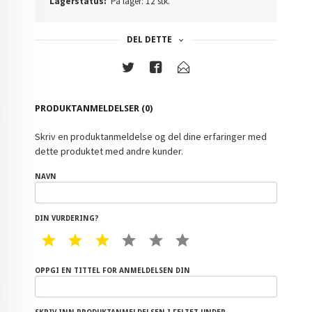
Lagerstatus:
På lager: 12 stk.
DEL DETTE
PRODUKTANMELDELSER (0)
Skriv en produktanmeldelse og del dine erfaringer med
dette produktet med andre kunder.
NAVN
DIN VURDERING?
1 STAR
2 STAR
3 STAR
4 STAR
5 STAR
6 STAR
OPPGI EN TITTEL FOR ANMELDELSEN DIN