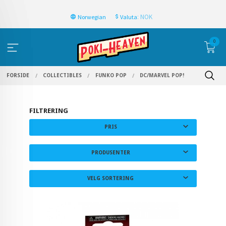
: NOK
Norwegian
Valuta
0
FORSIDE
COLLECTIBLES
FUNKO POP
DC/MARVEL POP!
FILTRERING
PRIS
PRODUSENTER
VELG SORTERING