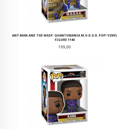
ANT-MAN AND THE WASP: QUANTUMANIA M.O.D.O.K. POP! VINYL
FIGURE 1140
Pris
199,00