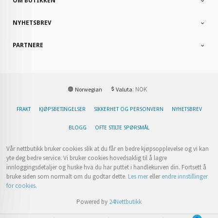
OM BUTIKKEN
NYHETSBREV
PARTNERE
: NOK
Norwegian
Valuta
FRAKT
KJØPSBETINGELSER
SIKKERHET OG PERSONVERN
NYHETSBREV
BLOGG
OFTE STILTE SPØRSMÅL
Vår nettbutikk bruker cookies slik at du får en bedre kjøpsopplevelse og vi kan
yte deg bedre service. Vi bruker cookies hovedsaklig til å lagre
innloggingsdetaljer og huske hva du har puttet i handlekurven din. Fortsett å
bruke siden som normalt om du godtar dette.
Les mer
eller
endre innstillinger
for cookies.
Powered by
24Nettbutikk