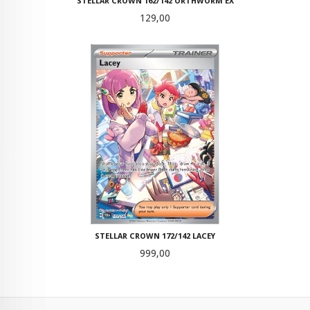
STELLAR CROWN 162/142 ORTHWORM EX
Pris
129,00
STELLAR CROWN 172/142 LACEY
Pris
999,00