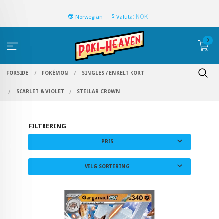
: NOK
Norwegian
Valuta
0
FORSIDE
POKÉMON
SINGLES / ENKELT KORT
SCARLET & VIOLET
STELLAR CROWN
FILTRERING
PRIS
VELG SORTERING