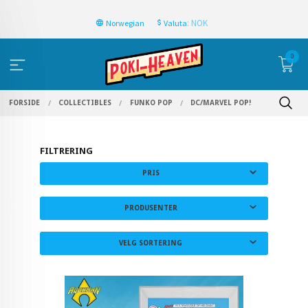
: NOK
Norwegian
Valuta
0
FORSIDE
COLLECTIBLES
FUNKO POP
DC/MARVEL POP!
FILTRERING
PRIS
PRODUSENTER
VELG SORTERING