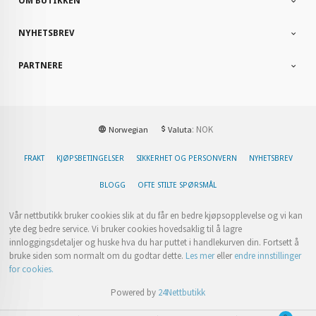
OM BUTIKKEN
NYHETSBREV
PARTNERE
: NOK
Norwegian
Valuta
FRAKT
KJØPSBETINGELSER
SIKKERHET OG PERSONVERN
NYHETSBREV
BLOGG
OFTE STILTE SPØRSMÅL
Vår nettbutikk bruker cookies slik at du får en bedre kjøpsopplevelse og vi kan
yte deg bedre service. Vi bruker cookies hovedsaklig til å lagre
innloggingsdetaljer og huske hva du har puttet i handlekurven din. Fortsett å
bruke siden som normalt om du godtar dette.
Les mer
eller
endre innstillinger
for cookies.
Powered by
24Nettbutikk