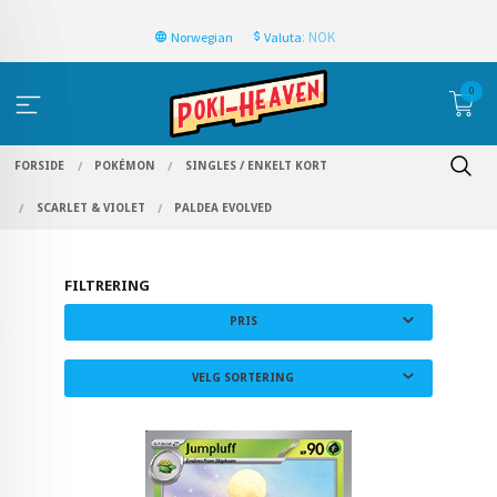
: NOK
Norwegian
Valuta
0
FORSIDE
POKÉMON
SINGLES / ENKELT KORT
SCARLET & VIOLET
PALDEA EVOLVED
FILTRERING
PRIS
VELG SORTERING