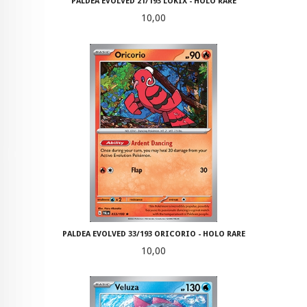
PALDEA EVOLVED 21/193 LOKIX - HOLO RARE
Pris
10,00
PALDEA EVOLVED 33/193 ORICORIO - HOLO RARE
Pris
10,00