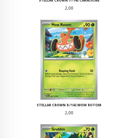
STELLAR CROWN 7 /142 CARNIVINE
Pris
2,00
STELLAR CROWN 8 /142 MOW ROTOM
Pris
2,00