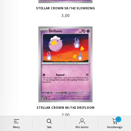
STELLAR CROWN 58 /142 SLOWKING
Pris
3,00
STELLAR CROWN 60 /142 DRIFLOON
Pris
2,00
0
Meny
Søk
Min konto
Handlevogn