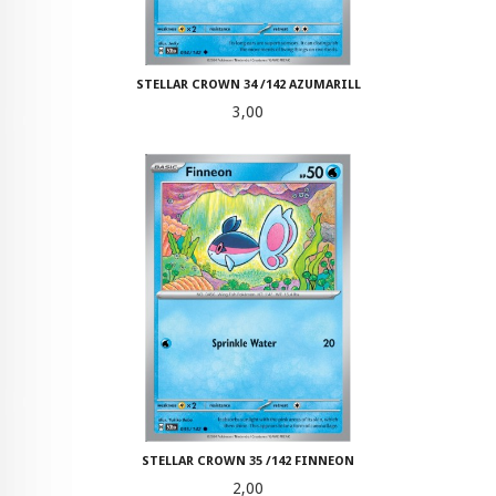
STELLAR CROWN 34 /142 AZUMARILL
Pris
3,00
STELLAR CROWN 35 /142 FINNEON
Pris
2,00