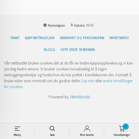
: NOK
Norwegian
Valuta
FRAKT
KJØPSBETINGELSER
SIKKERHET OG PERSONVERN
NYHETSBREV
BLOGG
OFTE STILTE SPØRSMÅL
Vår nettbutikk bruker cookies slik at du får en bedre kjøpsopplevelse og vi kan
yte deg bedre service. Vi bruker cookies hovedsaklig til å lagre
innloggingsdetaljer og huske hva du har puttet i handlekurven din. Fortsett å
bruke siden som normalt om du godtar dette.
Les mer
eller
endre innstillinger
for cookies.
Powered by
24Nettbutikk
0
Meny
Søk
Min konto
Handlevogn