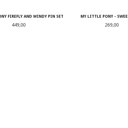
ONY FIREFLY AND WINDY PIN SET
MY LITTLE PONY - SWEE
Pris
Pris
449,00
269,00
KJØP
KJØP