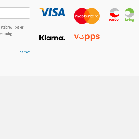
etsbrev, og er
ersonlig
Les mer