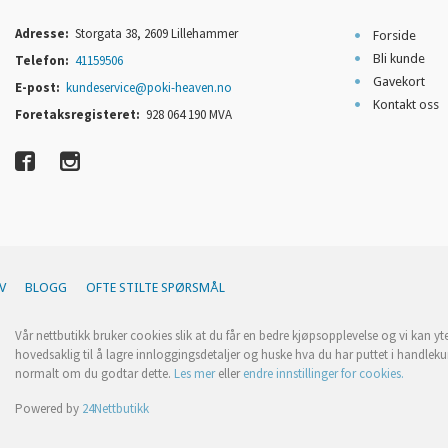
Adresse:
Storgata 38, 2609 Lillehammer
Forside
Bli kunde
Telefon:
41159506
Gavekort
E-post:
kundeservice@poki-heaven.no
Kontakt oss
Foretaksregisteret:
928 064 190 MVA
V
BLOGG
OFTE STILTE SPØRSMÅL
Vår nettbutikk bruker cookies slik at du får en bedre kjøpsopplevelse og vi kan yt
hovedsaklig til å lagre innloggingsdetaljer og huske hva du har puttet i handleku
normalt om du godtar dette.
Les mer
eller
endre innstillinger for cookies.
Powered by
24Nettbutikk