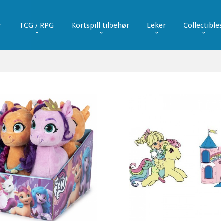
r
TCG / RPG
Kortspill tilbehør
Leker
Collectible