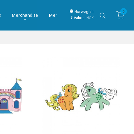
Norwegian
0
s
Merchandise
Mer
Valuta
: NOK