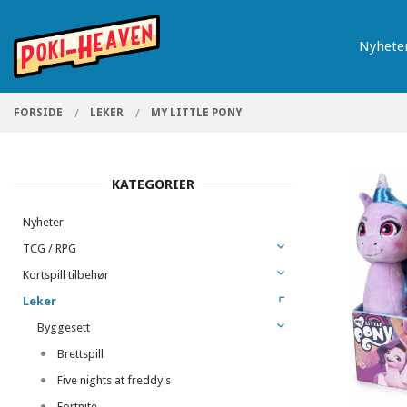
Gå
Lukk
PRODUKTER
til
Nyhete
innholdet
FORSIDE
LEKER
MY LITTLE PONY
KATEGORIER
Nyheter
TCG / RPG
Kortspill tilbehør
Leker
Byggesett
Brettspill
Five nights at freddy's
Fortnite