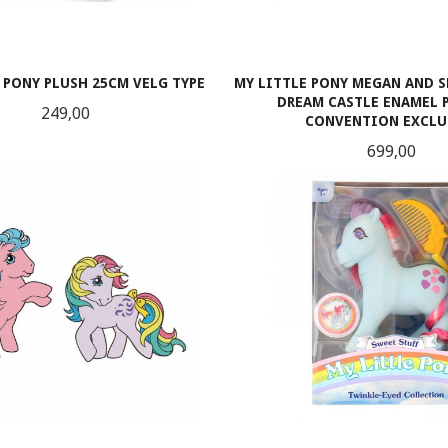
 PONY PLUSH 25CM VELG TYPE
MY LITTLE PONY MEGAN AND 
DREAM CASTLE ENAMEL P
Pris
249,00
CONVENTION EXCLU
Pris
699,00
LES MER
KJØP