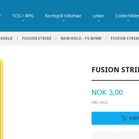
r
TCG / RPG
Kortspill tilbehør
Leker
Collectible
SHIELD
FUSION STRIKE
NON HOLO - FS M/NM
FUSION STRIKE
FUSION STRI
Pris
NOK
3,00
inkl. mva.
KJØ