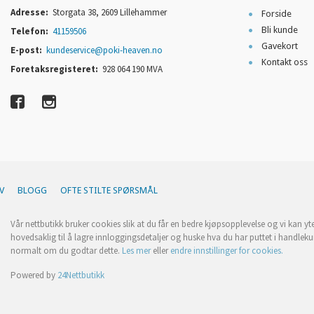
Adresse:
Storgata 38, 2609 Lillehammer
Forside
Bli kunde
Telefon:
41159506
Gavekort
E-post:
kundeservice@poki-heaven.no
Kontakt oss
Foretaksregisteret:
928 064 190 MVA
V
BLOGG
OFTE STILTE SPØRSMÅL
Vår nettbutikk bruker cookies slik at du får en bedre kjøpsopplevelse og vi kan yt
hovedsaklig til å lagre innloggingsdetaljer og huske hva du har puttet i handleku
normalt om du godtar dette.
Les mer
eller
endre innstillinger for cookies.
Powered by
24Nettbutikk