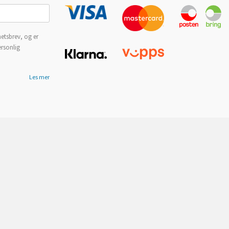
etsbrev, og er
ersonlig
Les mer