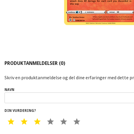
PRODUKTANMELDELSER (0)
Skriv en produktanmeldelse og del dine erfaringer med dette p
NAVN
DIN VURDERING?
1 STAR
2 STAR
3 STAR
4 STAR
5 STAR
6 STAR