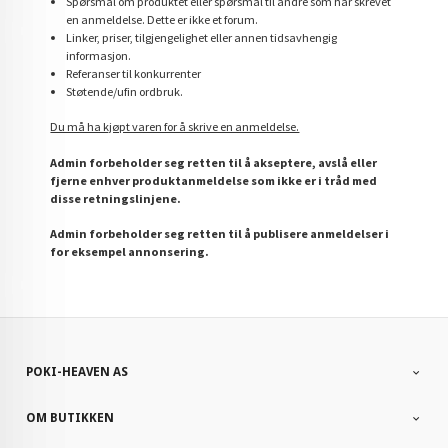
Spørsmål om produktet eller spørsmål til andre som har skrevet
en anmeldelse. Dette er ikke et forum.
Linker, priser, tilgjengelighet eller annen tidsavhengig
informasjon.
Referanser til konkurrenter
Støtende/ufin ordbruk.
Du må ha kjøpt varen for å skrive en anmeldelse.
Admin forbeholder seg retten til å akseptere, avslå eller
fjerne enhver produktanmeldelse som ikke er i tråd med
disse retningslinjene.
Admin forbeholder seg retten til å publisere anmeldelser i
for eksempel annonsering.
POKI-HEAVEN AS
OM BUTIKKEN