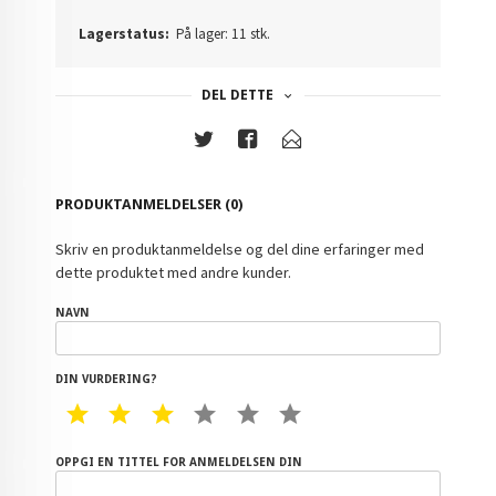
Lagerstatus:
På lager: 11 stk.
DEL DETTE
PRODUKTANMELDELSER (0)
Skriv en produktanmeldelse og del dine erfaringer med
dette produktet med andre kunder.
NAVN
DIN VURDERING?
1 STAR
2 STAR
3 STAR
4 STAR
5 STAR
6 STAR
OPPGI EN TITTEL FOR ANMELDELSEN DIN