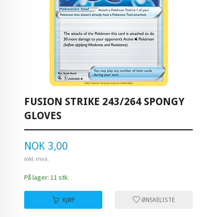
FUSION STRIKE 243/264 SPONGY
GLOVES
Pris
NOK
3,00
inkl. mva.
På lager: 11 stk.
KJØP
ØNSKELISTE