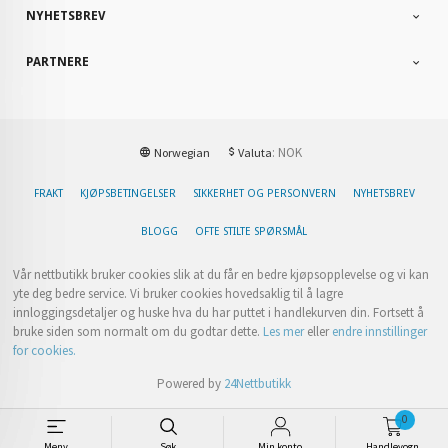
NYHETSBREV
PARTNERE
: NOK
Norwegian
Valuta
FRAKT
KJØPSBETINGELSER
SIKKERHET OG PERSONVERN
NYHETSBREV
BLOGG
OFTE STILTE SPØRSMÅL
Vår nettbutikk bruker cookies slik at du får en bedre kjøpsopplevelse og vi kan
yte deg bedre service. Vi bruker cookies hovedsaklig til å lagre
innloggingsdetaljer og huske hva du har puttet i handlekurven din. Fortsett å
bruke siden som normalt om du godtar dette.
Les mer
eller
endre innstillinger
for cookies.
Powered by
24Nettbutikk
0
Meny
Søk
Min konto
Handlevogn