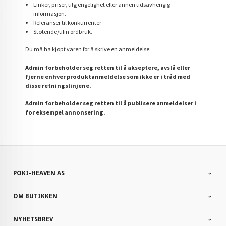
Linker, priser, tilgjengelighet eller annen tidsavhengig
informasjon.
Referanser til konkurrenter
Støtende/ufin ordbruk.
Du må ha kjøpt varen for å skrive en anmeldelse.
Admin forbeholder seg retten til å akseptere, avslå eller
fjerne enhver produktanmeldelse som ikke er i tråd med
disse retningslinjene.
Admin forbeholder seg retten til å publisere anmeldelser i
for eksempel annonsering.
POKI-HEAVEN AS
OM BUTIKKEN
NYHETSBREV