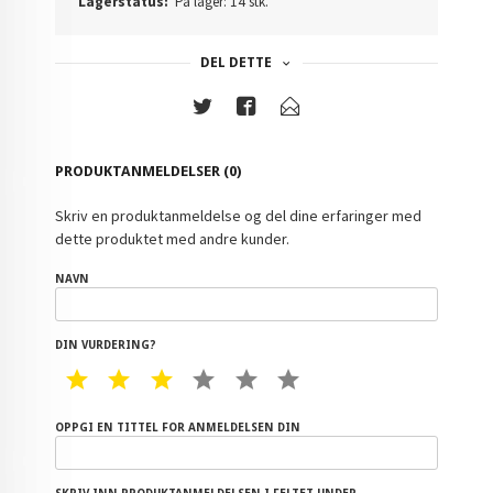
Lagerstatus:
På lager: 14 stk.
DEL DETTE
PRODUKTANMELDELSER (0)
Skriv en produktanmeldelse og del dine erfaringer med
dette produktet med andre kunder.
NAVN
DIN VURDERING?
1 STAR
2 STAR
3 STAR
4 STAR
5 STAR
6 STAR
OPPGI EN TITTEL FOR ANMELDELSEN DIN