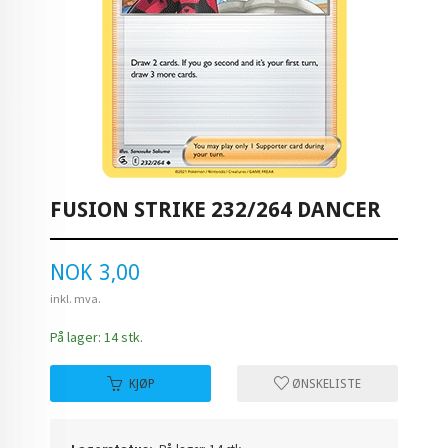
FUSION STRIKE 232/264 DANCER
Pris
NOK
3,00
inkl. mva.
På lager: 14 stk.
KJØP
ØNSKELISTE