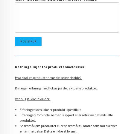
SKRIV INN PRODUKTANMELDELSEN I FELTET UNDER
Retningslinjer for produktanmeldelser:
Hva skal en produktanmeldelse inneholde?
Din egen erfaring med fokus på det aktuelle produktet.
Vennligst ikke inkluder:
Erfaringer som ikke er produkt-spesifikke.
Erfaringer i forbindelse med support eller retur av det aktuelle
produktet.
Spørsmål om produktet eller spørsmål til andre som har skrevet
en anmeldelse. Dette er ikke et forum.