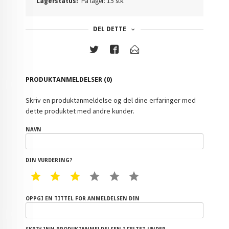
Lagerstatus:
På lager: 15 stk.
DEL DETTE
PRODUKTANMELDELSER (0)
Skriv en produktanmeldelse og del dine erfaringer med
dette produktet med andre kunder.
NAVN
DIN VURDERING?
1 STAR
2 STAR
3 STAR
4 STAR
5 STAR
6 STAR
OPPGI EN TITTEL FOR ANMELDELSEN DIN