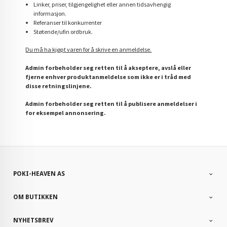
Linker, priser, tilgjengelighet eller annen tidsavhengig
informasjon.
Referanser til konkurrenter
Støtende/ufin ordbruk.
Du må ha kjøpt varen for å skrive en anmeldelse.
Admin forbeholder seg retten til å akseptere, avslå eller
fjerne enhver produktanmeldelse som ikke er i tråd med
disse retningslinjene.
Admin forbeholder seg retten til å publisere anmeldelser i
for eksempel annonsering.
POKI-HEAVEN AS
OM BUTIKKEN
NYHETSBREV