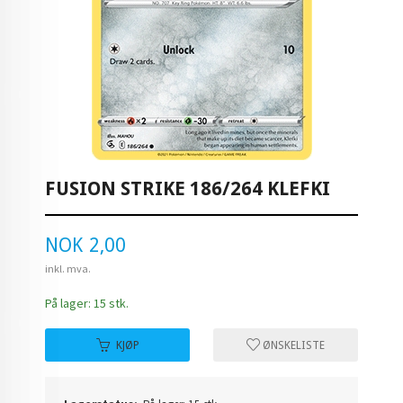
FUSION STRIKE 186/264 KLEFKI
Pris
NOK
2,00
inkl. mva.
På lager: 15 stk.
KJØP
ØNSKELISTE