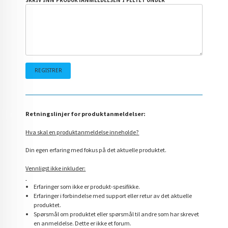
SKRIV INN PRODUKTANMELDELSEN I FELTET UNDER
Retningslinjer for produktanmeldelser:
Hva skal en produktanmeldelse inneholde?
Din egen erfaring med fokus på det aktuelle produktet.
Vennligst ikke inkluder:
Erfaringer som ikke er produkt-spesifikke.
Erfaringer i forbindelse med support eller retur av det aktuelle
produktet.
Spørsmål om produktet eller spørsmål til andre som har skrevet
en anmeldelse. Dette er ikke et forum.