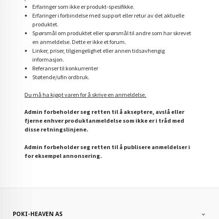
Erfaringer som ikke er produkt-spesifikke.
Erfaringer i forbindelse med support eller retur av det aktuelle
produktet.
Spørsmål om produktet eller spørsmål til andre som har skrevet
en anmeldelse. Dette er ikke et forum.
Linker, priser, tilgjengelighet eller annen tidsavhengig
informasjon.
Referanser til konkurrenter
Støtende/ufin ordbruk.
Du må ha kjøpt varen for å skrive en anmeldelse.
Admin forbeholder seg retten til å akseptere, avslå eller
fjerne enhver produktanmeldelse som ikke er i tråd med
disse retningslinjene.
Admin forbeholder seg retten til å publisere anmeldelser i
for eksempel annonsering.
POKI-HEAVEN AS