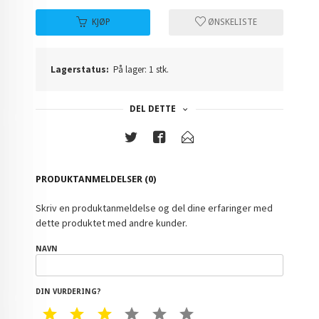
KJØP
ØNSKELISTE
Lagerstatus:
På lager: 1 stk.
DEL DETTE
PRODUKTANMELDELSER (0)
Skriv en produktanmeldelse og del dine erfaringer med
dette produktet med andre kunder.
NAVN
DIN VURDERING?
1 STAR
2 STAR
3 STAR
4 STAR
5 STAR
6 STAR