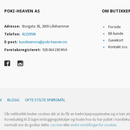
POKI-HEAVEN AS
OM BUTIKKE
Adresse:
Storgata 38, 2609 Lillehammer
Forside
Bli kunde
Telefon:
41159506
Gavekort
E-post:
kundeservice@poki-heaven.no
Kontakt oss
Foretaksregisteret:
928 064 190 MVA
V
BLOGG
OFTE STILTE SPØRSMÅL
Vår nettbutikk bruker cookies slik at du får en bedre kjøpsopplevelse og vi kan yt
hovedsaklig til å lagre innloggingsdetaljer og huske hva du har puttet i handleku
normalt om du godtar dette.
Les mer
eller
endre innstillinger for cookies.