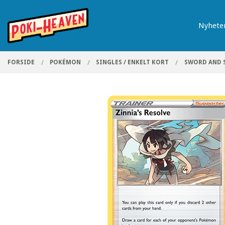
Gå
Lukk
PRODUKTER
til
Nyhete
innholdet
FORSIDE
POKÉMON
SINGLES / ENKELT KORT
SWORD AND 