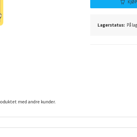
KJØ
Lagerstatus:
På lag
roduktet med andre kunder.