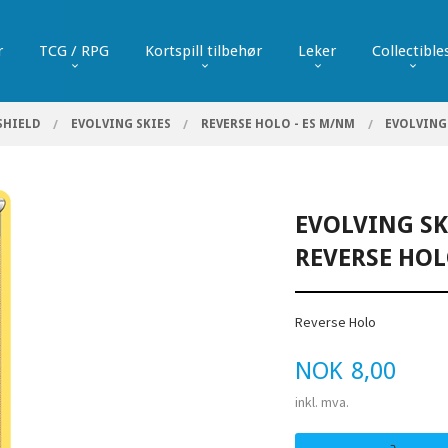
r
TCG / RPG
Kortspill tilbehør
Leker
Collectible
SHIELD
EVOLVING SKIES
REVERSE HOLO - ES M/NM
EVOLVING 
EVOLVING SKI
REVERSE HO
Reverse Holo
Pris
NOK
8,00
inkl. mva.