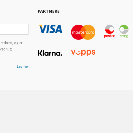
PARTNERE
etsbrev, og er
ersonlig
Les mer