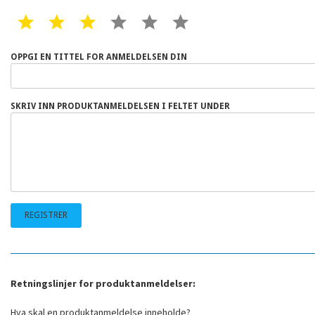
1 STAR
2 STAR
3 STAR
4 STAR
5 STAR
6 STAR
OPPGI EN TITTEL FOR ANMELDELSEN DIN
SKRIV INN PRODUKTANMELDELSEN I FELTET UNDER
Retningslinjer for produktanmeldelser:
Hva skal en produktanmeldelse inneholde?