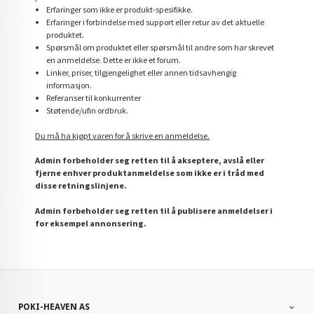
Erfaringer som ikke er produkt-spesifikke.
Erfaringer i forbindelse med support eller retur av det aktuelle
produktet.
Spørsmål om produktet eller spørsmål til andre som har skrevet
en anmeldelse. Dette er ikke et forum.
Linker, priser, tilgjengelighet eller annen tidsavhengig
informasjon.
Referanser til konkurrenter
Støtende/ufin ordbruk.
Du må ha kjøpt varen for å skrive en anmeldelse.
Admin forbeholder seg retten til å akseptere, avslå eller
fjerne enhver produktanmeldelse som ikke er i tråd med
disse retningslinjene.
Admin forbeholder seg retten til å publisere anmeldelser i
for eksempel annonsering.
POKI-HEAVEN AS