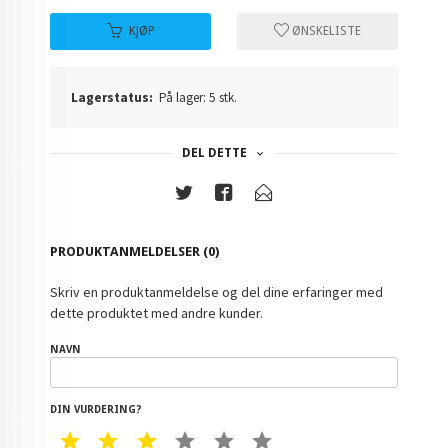
KJØP
ØNSKELISTE
Lagerstatus:
På lager: 5 stk.
DEL DETTE
PRODUKTANMELDELSER (0)
Skriv en produktanmeldelse og del dine erfaringer med
dette produktet med andre kunder.
NAVN
DIN VURDERING?
1 STAR
2 STAR
3 STAR
4 STAR
5 STAR
6 STAR