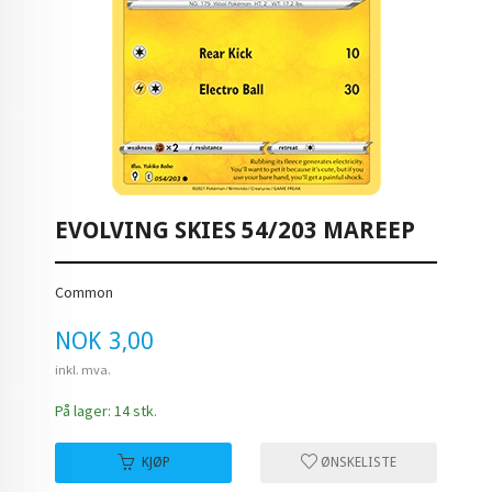
EVOLVING SKIES 54/203 MAREEP
Common
Pris
NOK
3,00
inkl. mva.
På lager: 14 stk.
KJØP
ØNSKELISTE