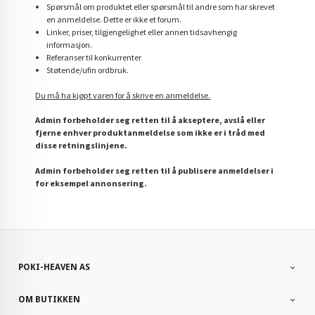
Spørsmål om produktet eller spørsmål til andre som har skrevet
en anmeldelse. Dette er ikke et forum.
Linker, priser, tilgjengelighet eller annen tidsavhengig
informasjon.
Referanser til konkurrenter
Støtende/ufin ordbruk.
Du må ha kjøpt varen for å skrive en anmeldelse.
Admin forbeholder seg retten til å akseptere, avslå eller
fjerne enhver produktanmeldelse som ikke er i tråd med
disse retningslinjene.
Admin forbeholder seg retten til å publisere anmeldelser i
for eksempel annonsering.
POKI-HEAVEN AS
OM BUTIKKEN