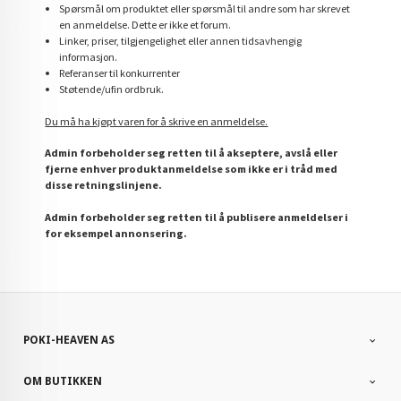
Spørsmål om produktet eller spørsmål til andre som har skrevet
en anmeldelse. Dette er ikke et forum.
Linker, priser, tilgjengelighet eller annen tidsavhengig
informasjon.
Referanser til konkurrenter
Støtende/ufin ordbruk.
Du må ha kjøpt varen for å skrive en anmeldelse.
Admin forbeholder seg retten til å akseptere, avslå eller
fjerne enhver produktanmeldelse som ikke er i tråd med
disse retningslinjene.
Admin forbeholder seg retten til å publisere anmeldelser i
for eksempel annonsering.
POKI-HEAVEN AS
OM BUTIKKEN