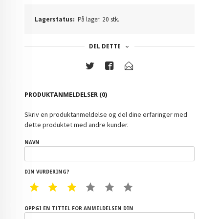
Lagerstatus:
På lager: 20 stk.
DEL DETTE
PRODUKTANMELDELSER (0)
Skriv en produktanmeldelse og del dine erfaringer med
dette produktet med andre kunder.
NAVN
DIN VURDERING?
1 STAR
2 STAR
3 STAR
4 STAR
5 STAR
6 STAR
OPPGI EN TITTEL FOR ANMELDELSEN DIN