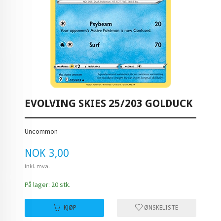
EVOLVING SKIES 25/203 GOLDUCK
Uncommon
Pris
NOK
3,00
inkl. mva.
På lager: 20 stk.
KJØP
ØNSKELISTE