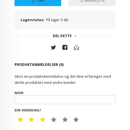
KJØP
ØNSKELISTE
Lagerstatus:
På lager: 9 stk.
DEL DETTE
PRODUKTANMELDELSER (0)
Skriv en produktanmeldelse og del dine erfaringer med
dette produktet med andre kunder.
NAVN
DIN VURDERING?
1 STAR
2 STAR
3 STAR
4 STAR
5 STAR
6 STAR