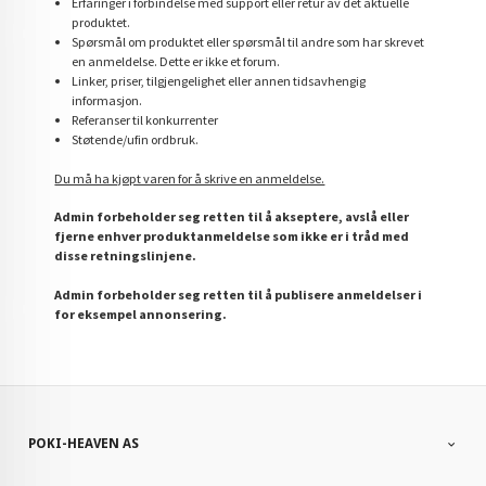
Erfaringer i forbindelse med support eller retur av det aktuelle
produktet.
Spørsmål om produktet eller spørsmål til andre som har skrevet
en anmeldelse. Dette er ikke et forum.
Linker, priser, tilgjengelighet eller annen tidsavhengig
informasjon.
Referanser til konkurrenter
Støtende/ufin ordbruk.
Du må ha kjøpt varen for å skrive en anmeldelse.
Admin forbeholder seg retten til å akseptere, avslå eller
fjerne enhver produktanmeldelse som ikke er i tråd med
disse retningslinjene.
Admin forbeholder seg retten til å publisere anmeldelser i
for eksempel annonsering.
POKI-HEAVEN AS