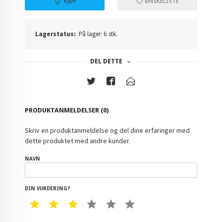
KJØP
ØNSKELISTE
Lagerstatus:
På lager: 6 stk.
DEL DETTE
PRODUKTANMELDELSER (0)
Skriv en produktanmeldelse og del dine erfaringer med
dette produktet med andre kunder.
NAVN
DIN VURDERING?
1 STAR
2 STAR
3 STAR
4 STAR
5 STAR
6 STAR