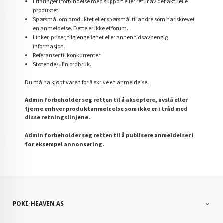
Erfaringer i forbindelse med support eller retur av det aktuelle
produktet.
Spørsmål om produktet eller spørsmål til andre som har skrevet
en anmeldelse. Dette er ikke et forum.
Linker, priser, tilgjengelighet eller annen tidsavhengig
informasjon.
Referanser til konkurrenter
Støtende/ufin ordbruk.
Du må ha kjøpt varen for å skrive en anmeldelse.
Admin forbeholder seg retten til å akseptere, avslå eller
fjerne enhver produktanmeldelse som ikke er i tråd med
disse retningslinjene.
Admin forbeholder seg retten til å publisere anmeldelser i
for eksempel annonsering.
POKI-HEAVEN AS