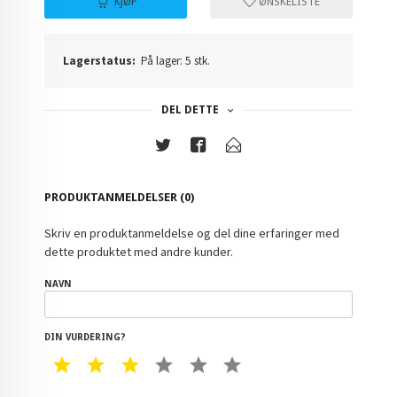
KJØP
ØNSKELISTE
Lagerstatus:
På lager: 5 stk.
DEL DETTE
PRODUKTANMELDELSER (0)
Skriv en produktanmeldelse og del dine erfaringer med
dette produktet med andre kunder.
NAVN
DIN VURDERING?
1 STAR
2 STAR
3 STAR
4 STAR
5 STAR
6 STAR