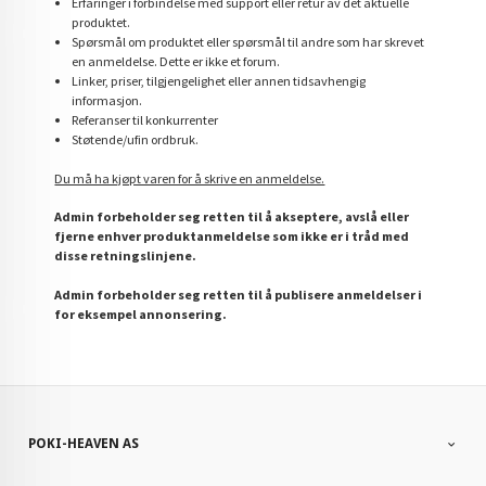
Erfaringer i forbindelse med support eller retur av det aktuelle
produktet.
Spørsmål om produktet eller spørsmål til andre som har skrevet
en anmeldelse. Dette er ikke et forum.
Linker, priser, tilgjengelighet eller annen tidsavhengig
informasjon.
Referanser til konkurrenter
Støtende/ufin ordbruk.
Du må ha kjøpt varen for å skrive en anmeldelse.
Admin forbeholder seg retten til å akseptere, avslå eller
fjerne enhver produktanmeldelse som ikke er i tråd med
disse retningslinjene.
Admin forbeholder seg retten til å publisere anmeldelser i
for eksempel annonsering.
POKI-HEAVEN AS