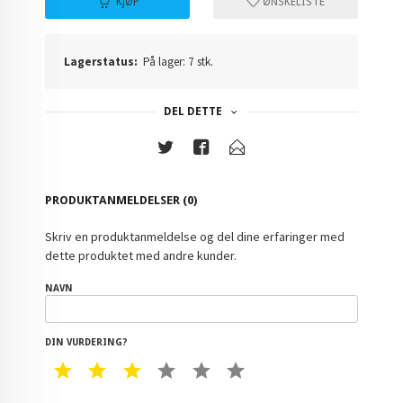
KJØP
ØNSKELISTE
Lagerstatus:
På lager: 7 stk.
DEL DETTE
PRODUKTANMELDELSER (0)
Skriv en produktanmeldelse og del dine erfaringer med
dette produktet med andre kunder.
NAVN
DIN VURDERING?
1 STAR
2 STAR
3 STAR
4 STAR
5 STAR
6 STAR