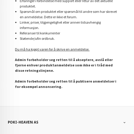
Erfaringer i forbindelse med support eller retur av det aktuelle
produktet.
Spørsmål om produktet eller spørsmål til andre som har skrevet
en anmeldelse. Dette er ikke et forum.
Linker, priser, tilgjengelighet eller annen tidsavhengig
informasjon.
Referanser til konkurrenter
Støtende/ufin ordbruk.
Du må ha kjøpt varen for å skrive en anmeldelse.
Admin forbeholder seg retten til å akseptere, avslå eller
fjerne enhver produktanmeldelse som ikke er i tråd med
disse retningslinjene.
Admin forbeholder seg retten til å publisere anmeldelser i
for eksempel annonsering.
POKI-HEAVEN AS