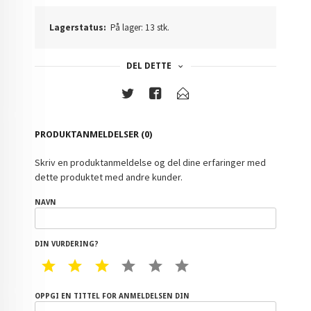
Lagerstatus:
På lager: 13 stk.
DEL DETTE
PRODUKTANMELDELSER (0)
Skriv en produktanmeldelse og del dine erfaringer med
dette produktet med andre kunder.
NAVN
DIN VURDERING?
1 STAR
2 STAR
3 STAR
4 STAR
5 STAR
6 STAR
OPPGI EN TITTEL FOR ANMELDELSEN DIN