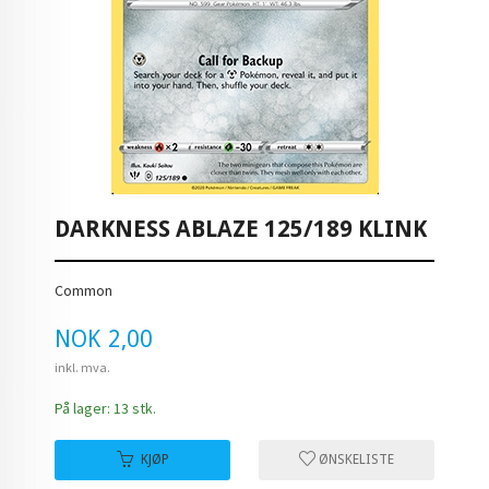
DARKNESS ABLAZE 125/189 KLINK
Common
Pris
NOK
2,00
inkl. mva.
På lager: 13 stk.
KJØP
ØNSKELISTE