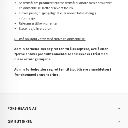
Spørsmål om produktet eller spørsmål til andre som har skrevet
en anmeldelse. Dette er ikke et forum.
Linker, priser, tilgjengelighet eller annen tidsavhengig
informasjon.
Referanser til konkurrenter
Støtende/ufin ordbruk.
Du må ha kjøpt varen for å skrive en anmeldelse.
Admin forbeholder seg retten til å akseptere, avslå eller
fjerne enhver produktanmeldelse som ikke er i tråd med
disse retningslinjene.
Admin forbeholder seg retten til å publisere anmeldelser i
for eksempel annonsering.
POKI-HEAVEN AS
OM BUTIKKEN