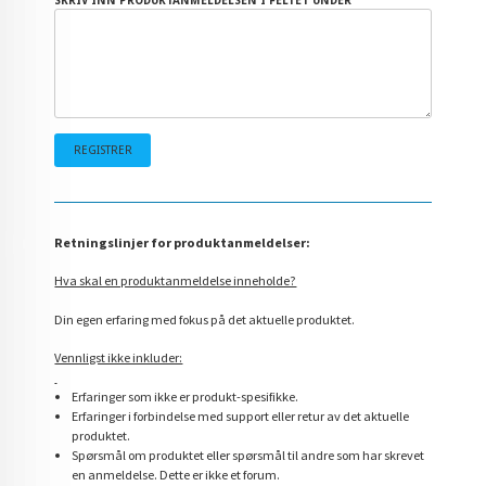
SKRIV INN PRODUKTANMELDELSEN I FELTET UNDER
Retningslinjer for produktanmeldelser:
Hva skal en produktanmeldelse inneholde?
Din egen erfaring med fokus på det aktuelle produktet.
Vennligst ikke inkluder:
Erfaringer som ikke er produkt-spesifikke.
Erfaringer i forbindelse med support eller retur av det aktuelle
produktet.
Spørsmål om produktet eller spørsmål til andre som har skrevet
en anmeldelse. Dette er ikke et forum.