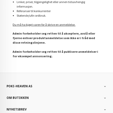
Linker, priser, tilgjengelighet eller annen tidsavhengig
informasjon.
Referanser til konkurrenter
Støtende/ufin ordbruk.
Du må ha kjøpt varen for å skrive en anmeldelse.
Admin forbeholder seg retten til å akseptere, avslå eller
fjerne enhver produktanmeldelse som ikke er i tråd med
disse retningslinjene.
Admin forbeholder seg retten til å publisere anmeldelser i
for eksempel annonsering.
POKI-HEAVEN AS
OM BUTIKKEN
NYHETSBREV