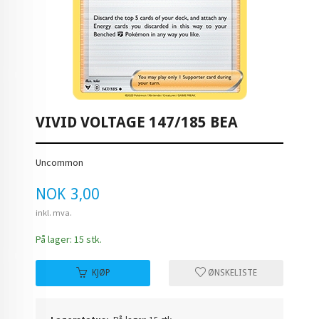
VIVID VOLTAGE 147/185 BEA
Uncommon
Pris
NOK
3,00
inkl. mva.
På lager: 15 stk.
KJØP
ØNSKELISTE