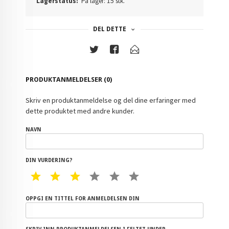
Lagerstatus:
På lager: 15 stk.
DEL DETTE
PRODUKTANMELDELSER (0)
Skriv en produktanmeldelse og del dine erfaringer med
dette produktet med andre kunder.
NAVN
DIN VURDERING?
1 STAR
2 STAR
3 STAR
4 STAR
5 STAR
6 STAR
OPPGI EN TITTEL FOR ANMELDELSEN DIN