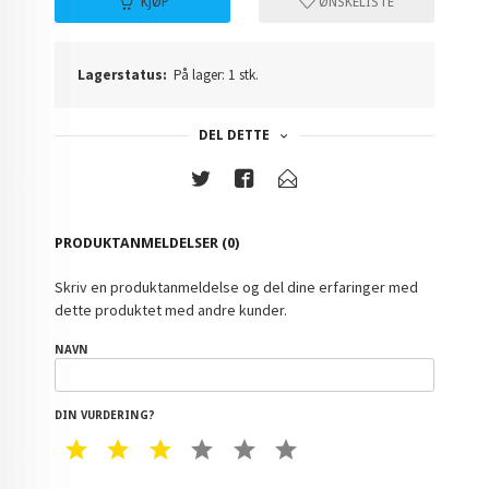
KJØP
ØNSKELISTE
Lagerstatus:
På lager: 1 stk.
DEL DETTE
PRODUKTANMELDELSER (0)
Skriv en produktanmeldelse og del dine erfaringer med
dette produktet med andre kunder.
NAVN
DIN VURDERING?
1 STAR
2 STAR
3 STAR
4 STAR
5 STAR
6 STAR