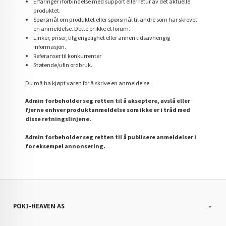
Erfaringer i forbindelse med support eller retur av det aktuelle
produktet.
Spørsmål om produktet eller spørsmål til andre som har skrevet
en anmeldelse. Dette er ikke et forum.
Linker, priser, tilgjengelighet eller annen tidsavhengig
informasjon.
Referanser til konkurrenter
Støtende/ufin ordbruk.
Du må ha kjøpt varen for å skrive en anmeldelse.
Admin forbeholder seg retten til å akseptere, avslå eller
fjerne enhver produktanmeldelse som ikke er i tråd med
disse retningslinjene.
Admin forbeholder seg retten til å publisere anmeldelser i
for eksempel annonsering.
POKI-HEAVEN AS