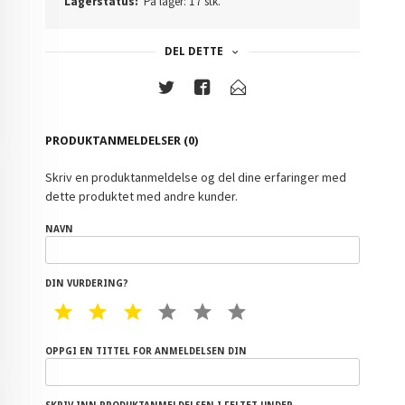
Lagerstatus:
På lager: 17 stk.
DEL DETTE
PRODUKTANMELDELSER (0)
Skriv en produktanmeldelse og del dine erfaringer med
dette produktet med andre kunder.
NAVN
DIN VURDERING?
1 STAR
2 STAR
3 STAR
4 STAR
5 STAR
6 STAR
OPPGI EN TITTEL FOR ANMELDELSEN DIN