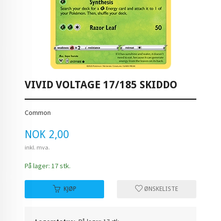
VIVID VOLTAGE 17/185 SKIDDO
Common
Pris
NOK
2,00
inkl. mva.
På lager: 17 stk.
KJØP
ØNSKELISTE