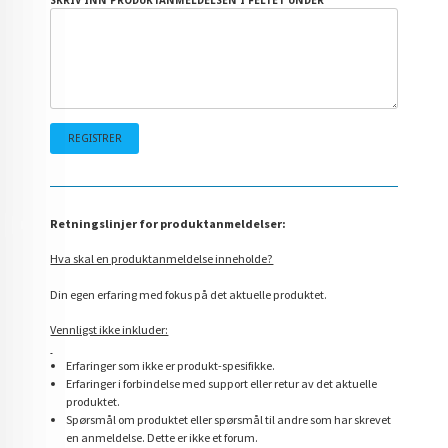
SKRIV INN PRODUKTANMELDELSEN I FELTET UNDER
Retningslinjer for produktanmeldelser:
Hva skal en produktanmeldelse inneholde?
Din egen erfaring med fokus på det aktuelle produktet.
Vennligst ikke inkluder:
Erfaringer som ikke er produkt-spesifikke.
Erfaringer i forbindelse med support eller retur av det aktuelle
produktet.
Spørsmål om produktet eller spørsmål til andre som har skrevet
en anmeldelse. Dette er ikke et forum.