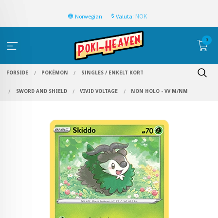
: NOK
Norwegian
Valuta
0
FORSIDE
POKÉMON
SINGLES / ENKELT KORT
SWORD AND SHIELD
VIVID VOLTAGE
NON HOLO - VV M/NM