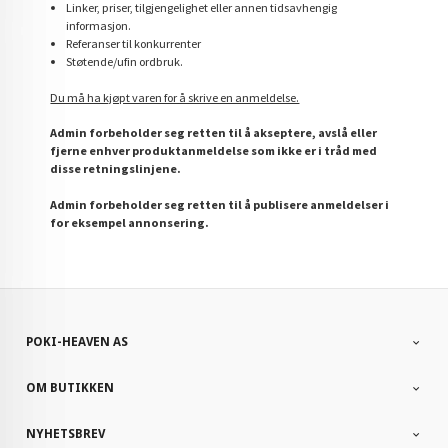
Linker, priser, tilgjengelighet eller annen tidsavhengig
informasjon.
Referanser til konkurrenter
Støtende/ufin ordbruk.
Du må ha kjøpt varen for å skrive en anmeldelse.
Admin forbeholder seg retten til å akseptere, avslå eller
fjerne enhver produktanmeldelse som ikke er i tråd med
disse retningslinjene.
Admin forbeholder seg retten til å publisere anmeldelser i
for eksempel annonsering.
POKI-HEAVEN AS
OM BUTIKKEN
NYHETSBREV