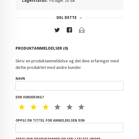
Lagerstatus:
På lager: 20 stk.
DEL DETTE
PRODUKTANMELDELSER (0)
Skriv en produktanmeldelse og del dine erfaringer med
dette produktet med andre kunder.
NAVN
DIN VURDERING?
1 STAR
2 STAR
3 STAR
4 STAR
5 STAR
6 STAR
OPPGI EN TITTEL FOR ANMELDELSEN DIN