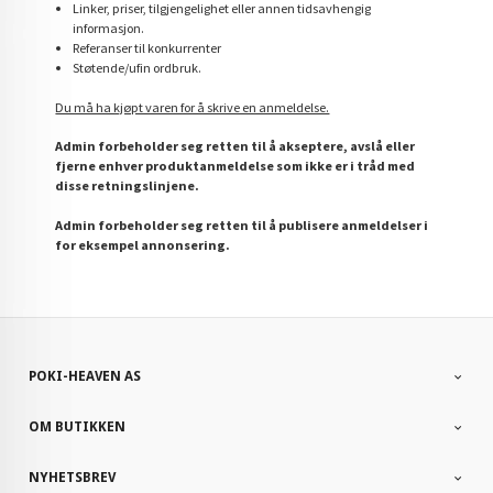
Linker, priser, tilgjengelighet eller annen tidsavhengig
informasjon.
Referanser til konkurrenter
Støtende/ufin ordbruk.
Du må ha kjøpt varen for å skrive en anmeldelse.
Admin forbeholder seg retten til å akseptere, avslå eller
fjerne enhver produktanmeldelse som ikke er i tråd med
disse retningslinjene.
Admin forbeholder seg retten til å publisere anmeldelser i
for eksempel annonsering.
POKI-HEAVEN AS
OM BUTIKKEN
NYHETSBREV