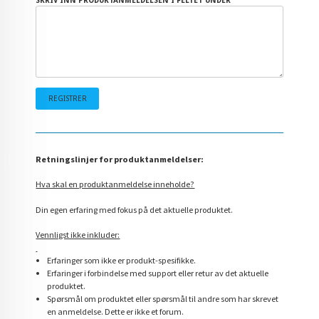
SKRIV INN PRODUKTANMELDELSEN I FELTET UNDER
Retningslinjer for produktanmeldelser:
Hva skal en produktanmeldelse inneholde?
Din egen erfaring med fokus på det aktuelle produktet.
Vennligst ikke inkluder:
Erfaringer som ikke er produkt-spesifikke.
Erfaringer i forbindelse med support eller retur av det aktuelle
produktet.
Spørsmål om produktet eller spørsmål til andre som har skrevet
en anmeldelse. Dette er ikke et forum.