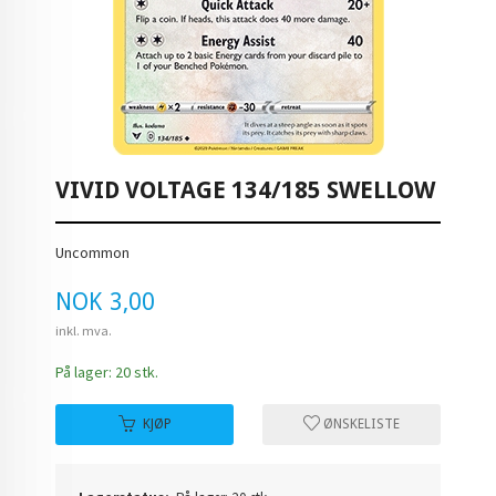
VIVID VOLTAGE 134/185 SWELLOW
Uncommon
Pris
NOK
3,00
inkl. mva.
På lager: 20 stk.
KJØP
ØNSKELISTE